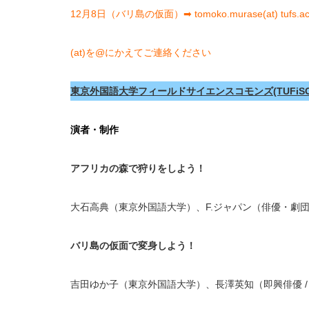
12月8日（バリ島の仮面）➡ tomoko.murase(at) tufs.a
(at)を@にかえてご連絡ください
東京外国語大学フィールドサイエンスコモンズ(TUFiS
演者・制作
アフリカの森で狩りをしよう！
大石高典（東京外国語大学）、F.ジャパン（俳優・劇団
バリ島の仮面で変身しよう！
吉田ゆか子（東京外国語大学）、長澤英知（即興俳優 / ナ