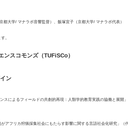
京都大学/ マナラボ音響監督）、飯塚宜子（京都大学/ マナラボ代表）
ます。
ンスコモンズ（TUFiSCo）
ザイン
マンスによるフィールドの共創的再現：人類学的教育実践の協働と展開」
観がアフリカ狩猟採集社会にもたらす影響に関する言語社会化研究」（