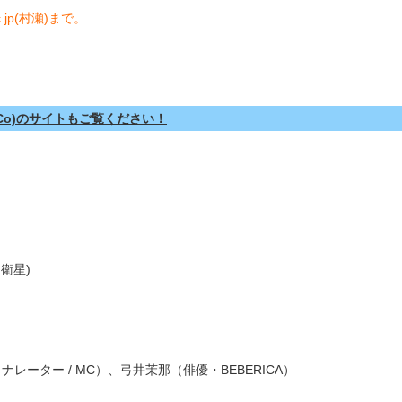
c.jp(村瀬)まで。
Co)のサイトもご覧ください！
衛星)
レーター / MC）、弓井茉那（俳優・BEBERICA）