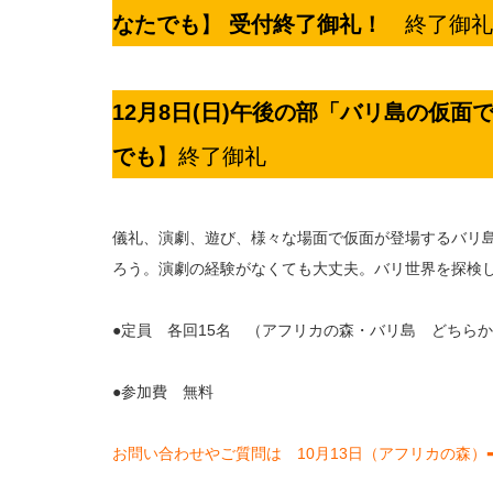
なたでも
】
受付終了御礼！
終了御礼
12月8日(日)午後の部「バリ島の仮面で変
でも
】終了御礼
儀礼、演劇、遊び、様々な場面で仮面が登場するバリ
ろう。演劇の経験がなくても大丈夫。バリ世界を探検
●定員 各回15名 （アフリカの森・バリ島 どちら
●参加費 無料
お問い合わせやご質問は 10月13日（アフリカの森）➡ chiba_s