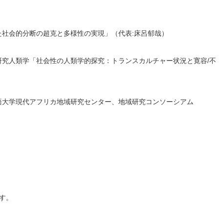
社会的分断の超克と多様性の実現」（代表:床呂郁哉）
究人類学「社会性の人類学的探究：トランスカルチャー状況と寛容/不
語大学現代アフリカ地域研究センター、地域研究コンソーシアム
す。