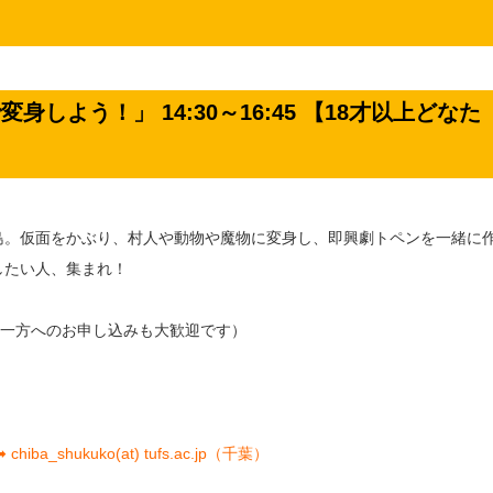
身しよう！」 14:30～16:45 【18才以上どなた
島。仮面をかぶり、村人や動物や魔物に変身し、即興劇トペンを一緒に
したい人、集まれ！
か一方へのお申し込みも大歓迎です）
hukuko(at) tufs.ac.jp（千葉）