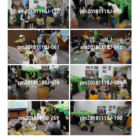
am20181118J-150
pm20181118J-032
pm20181118J-061
am20181118J-112
pm20181118J-076
pm20181118J-089
pm20181118I-269
pm20181118J-100