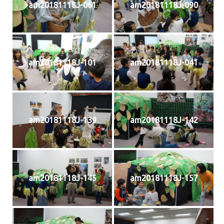
am20181118J-061
am20181118J-090
am20181118J-101
am20181118J-041
am20181118J-139
am20181118J-142
am20181118J-145
am20181118J-157