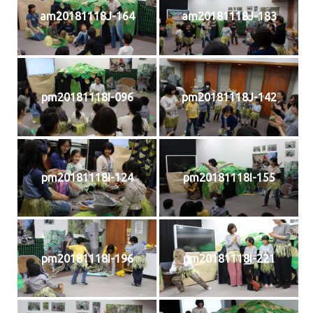
am20181118J-164
am20181118J-183
pm20181118I-096
pm20181118J-142
pm20181118I-124
pm20181118I-155
pm20181118I-196
pm20181118I-221