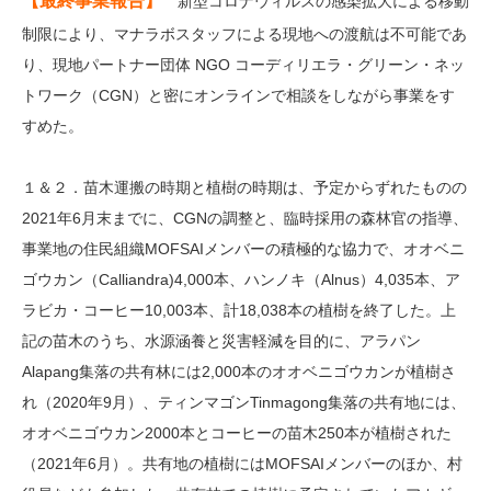
【最終事業報告】
新型コロナウィルスの感染拡大による移動
制限により、マナラボスタッフによる現地への渡航は不可能であ
り、現地パートナー団体 NGO コーディリエラ・グリーン・ネッ
トワーク（CGN）と密にオンラインで相談をしながら事業をす
すめた。
１＆２．苗木運搬の時期と植樹の時期は、予定からずれたものの
2021年6月末までに、CGNの調整と、臨時採用の森林官の指導、
事業地の住民組織MOFSAIメンバーの積極的な協力で、オオベニ
ゴウカン（Calliandra)4,000本、ハンノキ（Alnus）4,035本、ア
ラビカ・コーヒー10,003本、計18,038本の植樹を終了した。上
記の苗木のうち、水源涵養と災害軽減を目的に、アラパン
Alapang集落の共有林には2,000本のオオベニゴウカンが植樹さ
れ（2020年9月）、ティンマゴンTinmagong集落の共有地には、
オオベニゴウカン2000本とコーヒーの苗木250本が植樹された
（2021年6月）。共有地の植樹にはMOFSAIメンバーのほか、村