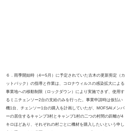
６．雨季開始時（4ー5月）に予定されていた古木の更新剪定（カ
ットバック）の指導と作業は、コロナウィルスの感染拡大による
事業地への移動制限（ロックダウン）により実施できず、使用す
るミニチェンソー2台の支給のみを行った。事業申請時は仮払い
機1台、チェンソー1台の購入を計画していたが、MOFSAIメンバ
ーの居住するキャンプ3村とキャンプ1村の二つの村間の距離が4
キロほどあり、それぞれの村ごとに機材を購入したいという申し