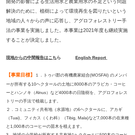
開発の影響による生活用水と農業用水の不足という問題
解決のために、植樹によって環境再生を図りたいという
地域の人々からの声に応答し、アグロフォレストリー手
法の事業を実施しました。本事業は2021年度も継続実施
することが決定しました。
現地からの中間報告はこち
ら
English Report
【事業目標】
１．トゥバ郡の有機農家組合(MOSFAI) のメンバ
ーが所有する10ヘクタールの土地に8000本のアラビカ・コーヒ
ーとハンノキ（Alnus）など4000本の日陰樹を、アグロフォレス
トリーの手法で植栽します。
２．コミュニティ共有地（水源地）の6ヘクタールに、アカギ
（Tuai)、フィカス（くわ科）（Tibig, Mala)など7,000本の在来種
と1,000本のコーヒーの苗木を植えます。
3．地域の小学校が所有する共有地1ヘクタールに500本のコーヒ