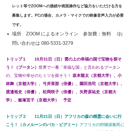
レット等でZOOM
への接続や画面操作など協力をいただける方を
募集します。PCの場合、カメラ・マイクでの映像音声入力が必要
です。
場所 ZOOM によるオンライン 参加費：無料 /お
問い合わせは 080-5331-3279
トリップ１ 10月31日（日）雲の上の幸福の国で宝物を探そ
う！（ブータン）
世界で一番「幸福な国」と言われるブータン
の、宝物や幸せのヒミツを探そう！
坂本龍太（京都大学）、小
林舞（京都大学）、弓井茉那（俳優）、園田浩司（京都大学）、
渡邉裕史（俳優）、松岡咲子（俳優）、矢野原祐史（京都大
学）、飯塚宜子（京都大学） 予定
トリップ２ 11月21日（日）アフリカの森の精霊に会いに行
こう！（カメルーンのバカ・ピグミー）
アフリカの狩猟採集民に