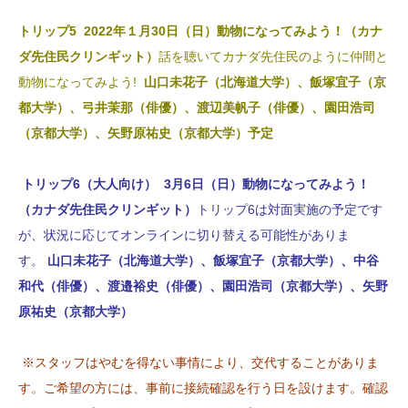
トリップ5 2022
年１月30日（日）動物になってみよう！（カナ
ダ先住民クリンギット）
話を聴いてカナダ先住民のように仲間と
動物になってみよう!
山口未花子（北海道大学）、飯塚宜子（京
都大学）、弓井茉那（俳優）、渡辺美帆子（俳優）、園田浩司
（京都大学）、矢野原祐史（京都大学）予定
トリップ6（大人向け） 3月6日（日）動物になってみよう！
（カナダ先住民クリンギット）
トリップ6は対面実施の予定です
が、状況に応じてオンラインに切り替える可能性がありま
す。
山口未花子（北海道大学）、飯塚宜子（京都大学）、中谷
和代（俳優）、渡邉裕史（俳優）、園田浩司（京都大学）、矢野
原祐史（京都大学）
※スタッフはやむを得ない事情により、交代することがありま
す。ご希望の方には、事前に接続確認を行う日を設けます。確認