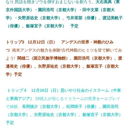
なり,民話を聴きゾウを倒すおまじないを創ろう。
大石高典（
東
京外国語大学）・園田浩司（京都大学）・田中文菜（京都大
学）・矢野原佑史（京都大学）、弓井茉那（俳優）、渡辺美帆子
（俳優）、飯塚宜子（京都大学） 予定
トリップ3 12月12日（日） アンデスの世界・神殿のひみ
つ
南米アンデスの魅力を体験!古代神殿のヒミツを皆で解いてみ
よう!
関雄二（国立民族学博物館）、園田浩司（京都大学）、渡
邉裕史（俳優）、矢野原祐史（京都大学）、飯塚宜子（京都大
学）予定
トリップ４ 12月26日（日）思いやり社会のイスラーム（中東
と東南アジア）
18億人が信じるイスラームの世界をールプレイ
で体験。
長岡慎介（京都大学）、松岡咲子（俳優）、園田浩司
（京都大学）、矢野原祐史（京都大学）、飯塚宜子（京都大学）
予定