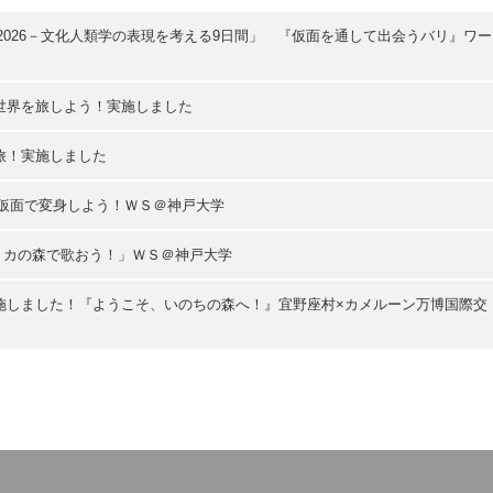
寺2026－文化人類学の表現を考える9日間」 『仮面を通して出会うバリ』ワー
世界を旅しよう！実施しました
旅！実施しました
の仮面で変身しよう！ＷＳ＠神戸大学
フリカの森で歌おう！」ＷＳ＠神戸大学
施しました！『ようこそ、いのちの森へ！』宜野座村×カメルーン万博国際交