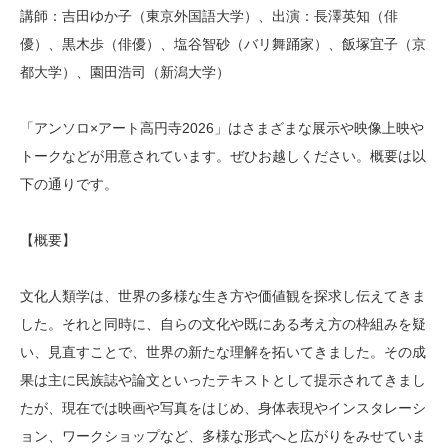
講師：吉田ゆか子（東京外国語大学）、出演：長澤英知（俳
優）、黒木歩（俳優）、塩谷智砂（バリ舞踊家）、飯塚宜子（京
都大学）、園田浩司（新潟大学）
「アンソロ×アート高円寺2026」はさまざまな展示や映像上映や
トークなどが用意されています。ぜひお越しください。概要は以
下の通りです。
【概要】
文化人類学は、世界の多様な生き方や価値観を探求し伝えてきま
した。それと同時に、自らの文化や既にある考え方の枠組みを疑
い、見直すことで、世界の新たな理解を拓いてきました。その成
果は主に民族誌や論文といったテキストとして提示されてきまし
たが、現在では映画や写真をはじめ、身体表現やインスタレーシ
ョン、ワークショップなど、多様な形式へと広がりをみせていま