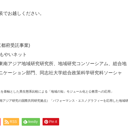
装でお越しください。
京都府受託事業)
境もやいネット
東南アジア地域研究研究所、地域研究コンソーシアム、総合地
ニケーション部門、同志社大学総合政策科学研究科ソーシャ
性を基軸とした異生態系比較による「地域の知」モジュール化と公教育への応用」
東南アジア研究の国際共同研究拠点）「パフォーマンス・エスノグラフィーを応用した地域
RSS
feedly
Pin it