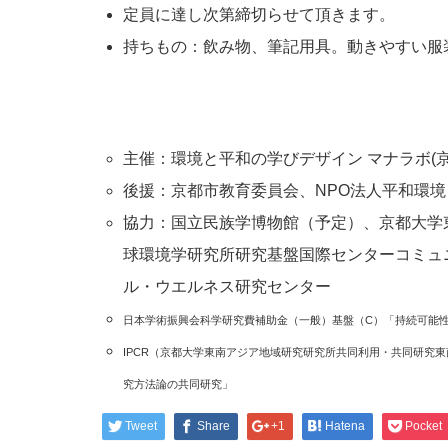
定員に達し次第締切らせて頂きます。
持ちもの：飲み物、筆記用具。動きやすい服
主催：環境と平和の学びデザイン マナラボ(
後援：京都市教育委員会、NPO法人平和環
協力：国立民族学博物館（予定）、京都大学
球環境学研究所研究基盤国際センターコミュ
ル・ウエルネス研究センター
日本学術振興会科学研究費補助金（一般）基盤（C）「持続可能
IPCR（京都大学東南アジア地域研究研究所共同利用・共同研究
究方法論の共同研究」
Tweet
Share
+1
Hatena
Pocket