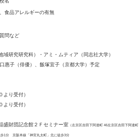
校名
、食品アレルギーの有無
質問など
地域研究研究科）・アミ・ムティア（同志社大学）
山口惠子（俳優）、飯塚宜子（京都大学）予定
０より受付）
０より受付）
稲盛財団記念館２Ｆセミナー室
（左京区吉田下阿達町 46左京区吉田下阿達町
歩1分 京阪本線「神宮丸太町」北に徒歩3分