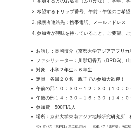
参加する方のお名前（ふりがな）、学年、学
希望するトリップ番号、午前・午後のご希望
保護者連絡先：携帯電話、メールアドレス
参加者が興味を持っていること、ご要望、ご
お話し：長岡慎介（京都大学アジアアフリカ
ファシリテーター：川那辺香乃（BRDG)、
対象 小学２年生～６年生
定員 各回２０名 親子での参加大歓迎！
午前の部１０：３０～１２：３０（１０：０
午後の部１４：３０～１６：３０（１４：０
参加費 500円/1人
場所：京都大学東南アジア地域研究研究所 
46）市バス「荒神口」東に徒歩5分 京都バス「荒神橋」南に徒