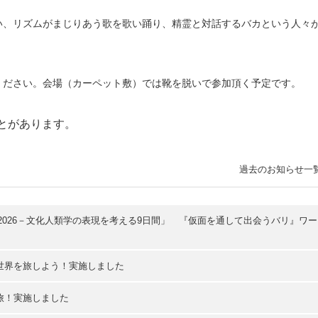
い、リズムがまじりあう歌を歌い踊り、精霊と対話するバカという人々
ください。会場（カーペット敷）では靴を脱いで参加頂く予定です。
とがあります。
過去のお知らせ一
寺2026－文化人類学の表現を考える9日間」 『仮面を通して出会うバリ』ワー
世界を旅しよう！実施しました
旅！実施しました