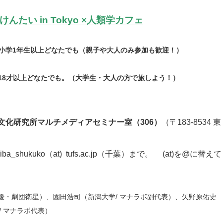
んたい in Tokyo ×人類学カフェ
開始）小学1年生以上どなたでも（親子や大人のみ参加も歓迎！）
始) 18才以上どなたでも。（大学生・大人の方で旅しよう！）
文化研究所マルチメディアセミナー室（306）
（〒183-8534 東
ukuko（at) tufs.ac.jp（千葉）まで。 (at)を@に替えて
俳優・劇団衛星）、園田浩司（新潟大学/ マナラボ副代表）、矢野原佑史
/ マナラボ代表）