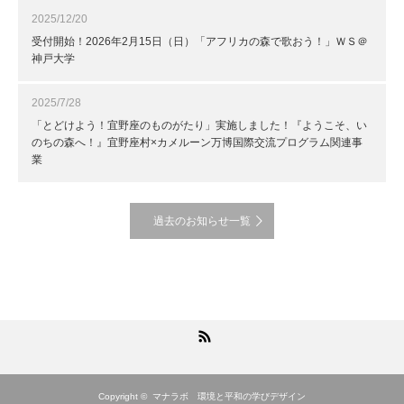
2025/12/20
受付開始！2026年2月15日（日）「アフリカの森で歌おう！」ＷＳ＠
神戸大学
2025/7/28
「とどけよう！宜野座のものがたり」実施しました！『ようこそ、い
のちの森へ！』宜野座村×カメルーン万博国際交流プログラム関連事
業
過去のお知らせ一覧
RSS
Copyright ©
マナラボ 環境と平和の学びデザイン